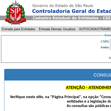
Entrada para Entidades
Entrada Demais Usuários
AUTOCADASTRAME
Acess
CNPJ:
Senha:
E
CONSUL
ATENÇÃO - ATENDIME
Verifique neste sítio, na "Página Principal", na opção “Cons
entidades e a legislação d
As consultas são públicas 