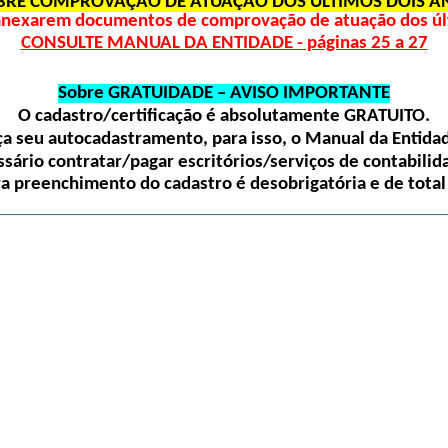
BRE COMPROVAÇÃO DE ATUAÇÃO DOS ÚLTIMOS DOIS A
 anexarem documentos de comprovação de atuação dos últ
CONSULTE MANUAL DA ENTIDADE - páginas 25 a 27
Sobre GRATUIDADE – AVISO IMPORTANTE
O cadastro/certificação é absolutamente
GRATUITO
.
 seu autocadastramento, para isso, o Manual da Entidade
sário contratar/pagar escritórios/serviços de contabilida
ra preenchimento do cadastro é desobrigatória e de total