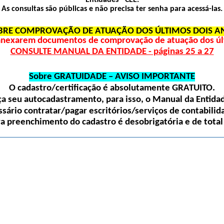
Entidades - CEE.
As consultas são públicas e não precisa ter senha para acessá-las.
BRE COMPROVAÇÃO DE ATUAÇÃO DOS ÚLTIMOS DOIS A
 anexarem documentos de comprovação de atuação dos últ
CONSULTE MANUAL DA ENTIDADE - páginas 25 a 27
Sobre GRATUIDADE – AVISO IMPORTANTE
O cadastro/certificação é absolutamente
GRATUITO
.
 seu autocadastramento, para isso, o Manual da Entidade
sário contratar/pagar escritórios/serviços de contabilida
ra preenchimento do cadastro é desobrigatória e de total