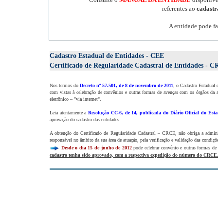
referentes ao
cadast
A entidade pode fa
Cadastro Estadual de Entidades - CEE
Certificado de Regularidade Cadastral de Entidades - 
Nos termos do
Decreto nº 57.501, de 8 de novembro de 2011
, o Cadastro Estadual 
com vistas à celebração de convênios e outras formas de avenças com os órgãos da a
eletrônico – "via internet".
Leia atentamente a
Resolução CC-6, de 14, publicada do Diário Oficial do Esta
aprovação do cadastro das entidades.
A obtenção do Certificado de Regularidade Cadastral – CRCE, não obriga a administ
responsável no âmbito da sua área de atuação, pela verificação e validação das condiçõe
Desde o dia 15 de junho de 2012
pode celebrar convênio e outras formas de
cadastro tenha sido aprovado, com a respectiva expedição do número do CRCE