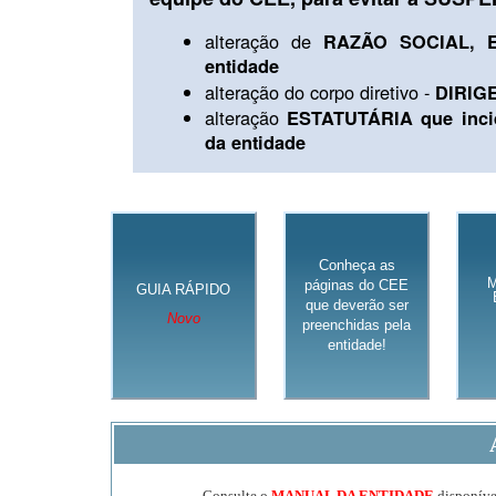
alteração de
RAZÃO SOCIAL, E
entidade
alteração do corpo diretivo -
DIRIG
alteração
ESTATUTÁRIA que inci
da entidade
Conheça as
páginas do CEE
GUIA RÁPIDO
que deverão ser
Novo
preenchidas pela
entidade!
Consulte o
MANUAL DA ENTIDADE
disponível