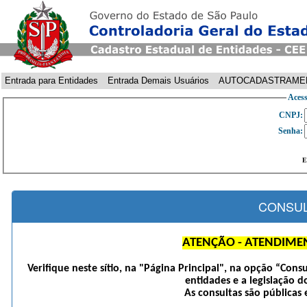
Entrada para Entidades
Entrada Demais Usuários
AUTOCADASTRAME
Acess
CNPJ:
Senha:
E
CONSUL
ATENÇÃO - ATENDIME
Verifique neste sítio, na "Página Principal", na opção “Cons
entidades e a legislação d
As consultas são públicas 