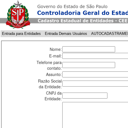
Entrada para Entidades
Entrada Demais Usuários
AUTOCADASTRAME
Nome:
E-mail:
Telefone para
contato:
Assunto:
Razão Social
da Entidade:
CNPJ da
Entidade: