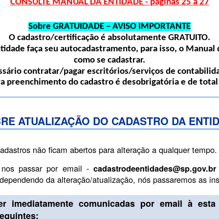
CONSULTE MANUAL DA ENTIDADE - páginas 25 a 27
Sobre GRATUIDADE – AVISO IMPORTANTE
O cadastro/certificação é absolutamente
GRATUITO
.
dade faça seu autocadastramento, para isso, o Manual d
como se cadastrar.
sário contratar/pagar escritórios/serviços de contabilida
ra preenchimento do cadastro é desobrigatória e de total
RE ATUALIZAÇÃO DO CADASTRO DA ENTI
cadastros não ficam abertos para alteração a qualquer tempo.
 nos passar por email -
cadastrodeentidades@sp.gov.br
, dependendo da alteração/atualização, nós passaremos as i
er imediatamente comunicadas por email à esta 
guintes: