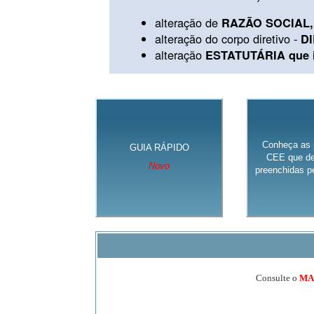
alteração de
RAZÃO SOCIAL, 
alteração do corpo diretivo -
D
alteração
ESTATUTÁRIA que in
Conheça as 
GUIA RÁPIDO
CEE que de
Novo
preenchidas pe
Consulte o
MA