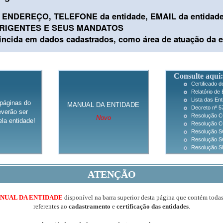
ENDEREÇO, TELEFONE da entidade, EMAIL da entidad
IRIGENTES E SEUS MANDATOS
cida em dados cadastrados, como área de atuação da e
Consulte aqui:
Certificado 
Relatório de 
Lista das En
páginas do
MANUAL DA ENTIDADE
Decreto nº 5
verão ser
Resolução C
Novo
la entidade!
Resolução CC
Resolução SG
Resolução S
Resolução SF
ATENÇÃO
NUAL DA ENTIDADE
disponível na barra superior desta página que contém toda
referentes ao
cadastramento
e
certificação das entidades
.