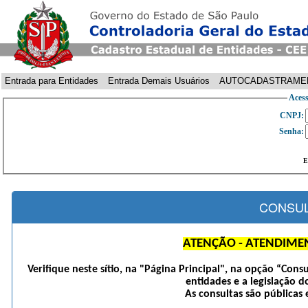
Entrada para Entidades
Entrada Demais Usuários
AUTOCADASTRAME
Acess
CNPJ:
Senha:
E
CONSUL
ATENÇÃO - ATENDIME
Verifique neste sítio, na "Página Principal", na opção “Cons
entidades e a legislação d
As consultas são públicas 