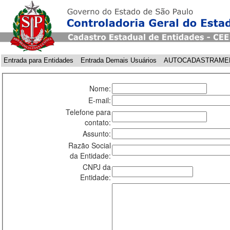
Entrada para Entidades
Entrada Demais Usuários
AUTOCADASTRAME
Nome:
E-mail:
Telefone para
contato:
Assunto:
Razão Social
da Entidade:
CNPJ da
Entidade: