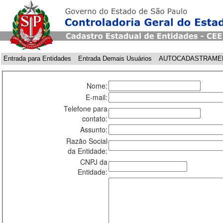
Entrada para Entidades
Entrada Demais Usuários
AUTOCADASTRAME
Nome:
E-mail:
Telefone para
contato:
Assunto:
Razão Social
da Entidade:
CNPJ da
Entidade: