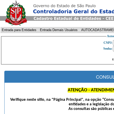
Entrada para Entidades
Entrada Demais Usuários
AUTOCADASTRAME
Acess
CNPJ:
Senha:
E
CONSUL
ATENÇÃO - ATENDIME
Verifique neste sítio, na "Página Principal", na opção “Cons
entidades e a legislação d
As consultas são públicas 