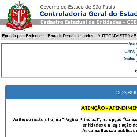
Entrada para Entidades
Entrada Demais Usuários
AUTOCADASTRAME
Acess
CNPJ:
Senha:
E
CONSUL
ATENÇÃO - ATENDIME
Verifique neste sítio, na "Página Principal", na opção “Cons
entidades e a legislação d
As consultas são públicas 