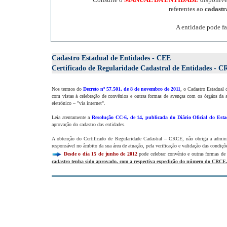
referentes ao
cadast
A entidade pode fa
Cadastro Estadual de Entidades - CEE
Certificado de Regularidade Cadastral de Entidades - 
Nos termos do
Decreto nº 57.501, de 8 de novembro de 2011
, o Cadastro Estadual 
com vistas à celebração de convênios e outras formas de avenças com os órgãos da a
eletrônico – "via internet".
Leia atentamente a
Resolução CC-6, de 14, publicada do Diário Oficial do Esta
aprovação do cadastro das entidades.
A obtenção do Certificado de Regularidade Cadastral – CRCE, não obriga a administ
responsável no âmbito da sua área de atuação, pela verificação e validação das condiçõe
Desde o dia 15 de junho de 2012
pode celebrar convênio e outras formas de
cadastro tenha sido aprovado, com a respectiva expedição do número do CRCE