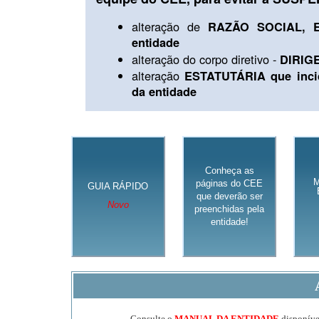
alteração de
RAZÃO SOCIAL, E
entidade
alteração do corpo diretivo -
DIRIG
alteração
ESTATUTÁRIA que inci
da entidade
Conheça as
páginas do CEE
GUIA RÁPIDO
que deverão ser
Novo
preenchidas pela
entidade!
Consulte o
MANUAL DA ENTIDADE
disponível