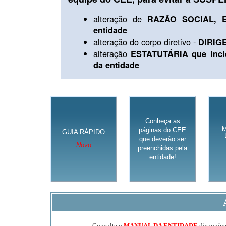
alteração de
RAZÃO SOCIAL, E
entidade
alteração do corpo diretivo -
DIRIG
alteração
ESTATUTÁRIA que inci
da entidade
Conheça as
páginas do CEE
GUIA RÁPIDO
que deverão ser
Novo
preenchidas pela
entidade!
Consulte o
MANUAL DA ENTIDADE
disponível