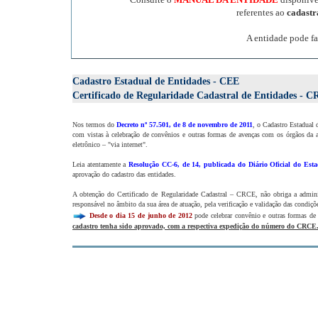
referentes ao
cadast
A entidade pode fa
Cadastro Estadual de Entidades - CEE
Certificado de Regularidade Cadastral de Entidades - 
Nos termos do
Decreto nº 57.501, de 8 de novembro de 2011
, o Cadastro Estadual 
com vistas à celebração de convênios e outras formas de avenças com os órgãos da a
eletrônico – "via internet".
Leia atentamente a
Resolução CC-6, de 14, publicada do Diário Oficial do Esta
aprovação do cadastro das entidades.
A obtenção do Certificado de Regularidade Cadastral – CRCE, não obriga a administ
responsável no âmbito da sua área de atuação, pela verificação e validação das condiçõe
Desde o dia 15 de junho de 2012
pode celebrar convênio e outras formas de
cadastro tenha sido aprovado, com a respectiva expedição do número do CRCE