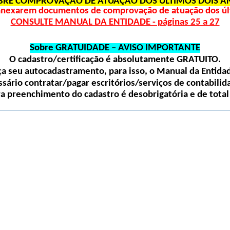
BRE COMPROVAÇÃO DE ATUAÇÃO DOS ÚLTIMOS DOIS A
 anexarem documentos de comprovação de atuação dos últ
CONSULTE MANUAL DA ENTIDADE - páginas 25 a 27
Sobre GRATUIDADE – AVISO IMPORTANTE
O cadastro/certificação é absolutamente
GRATUITO
.
 seu autocadastramento, para isso, o Manual da Entidade
sário contratar/pagar escritórios/serviços de contabilida
ra preenchimento do cadastro é desobrigatória e de total