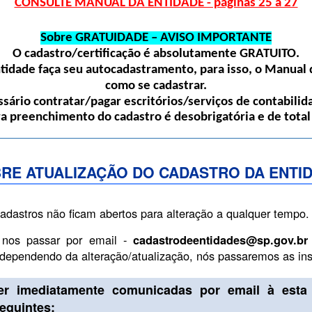
CONSULTE MANUAL DA ENTIDADE - páginas 25 a 27
Sobre GRATUIDADE – AVISO IMPORTANTE
O cadastro/certificação é absolutamente
GRATUITO
.
dade faça seu autocadastramento, para isso, o Manual d
como se cadastrar.
sário contratar/pagar escritórios/serviços de contabilida
ra preenchimento do cadastro é desobrigatória e de total
RE ATUALIZAÇÃO DO CADASTRO DA ENTI
cadastros não ficam abertos para alteração a qualquer tempo.
 nos passar por email -
cadastrodeentidades@sp.gov.br
, dependendo da alteração/atualização, nós passaremos as i
er imediatamente comunicadas por email à esta 
guintes: