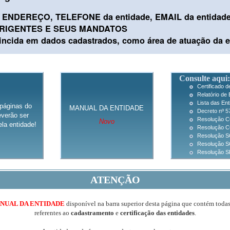
ENDEREÇO, TELEFONE da entidade, EMAIL da entidad
IRIGENTES E SEUS MANDATOS
cida em dados cadastrados, como área de atuação da e
Consulte aqui:
Certificado 
Relatório de 
Lista das En
páginas do
MANUAL DA ENTIDADE
Decreto nº 5
verão ser
Resolução C
Novo
la entidade!
Resolução CC
Resolução SG
Resolução S
Resolução SF
ATENÇÃO
NUAL DA ENTIDADE
disponível na barra superior desta página que contém toda
referentes ao
cadastramento
e
certificação das entidades
.