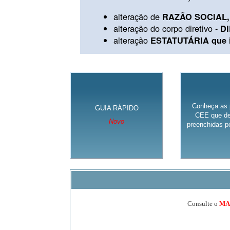
alteração de
RAZÃO SOCIAL, 
alteração do corpo diretivo -
D
alteração
ESTATUTÁRIA que in
Conheça as 
GUIA RÁPIDO
CEE que de
Novo
preenchidas pe
Consulte o
MA