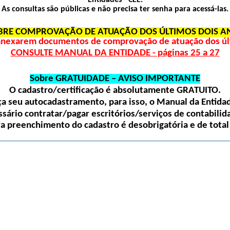
Entidades - CEE.
As consultas são públicas e não precisa ter senha para acessá-las.
BRE COMPROVAÇÃO DE ATUAÇÃO DOS ÚLTIMOS DOIS A
 anexarem documentos de comprovação de atuação dos últ
CONSULTE MANUAL DA ENTIDADE - páginas 25 a 27
Sobre GRATUIDADE – AVISO IMPORTANTE
O cadastro/certificação é absolutamente
GRATUITO
.
 seu autocadastramento, para isso, o Manual da Entidade
sário contratar/pagar escritórios/serviços de contabilida
ra preenchimento do cadastro é desobrigatória e de total