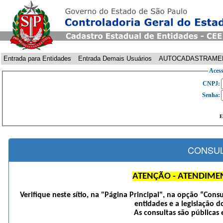
Entrada para Entidades
Entrada Demais Usuários
AUTOCADASTRAME
Acess
CNPJ:
Senha:
E
CONSUL
ATENÇÃO - ATENDIME
Verifique neste sítio, na "Página Principal", na opção “Cons
entidades e a legislação d
As consultas são públicas 