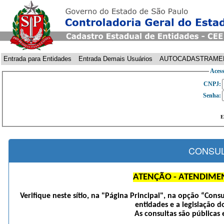
Entrada para Entidades
Entrada Demais Usuários
AUTOCADASTRAME
Acess
CNPJ:
Senha:
E
CONSUL
ATENÇÃO - ATENDIME
Verifique neste sítio, na "Página Principal", na opção “Cons
entidades e a legislação d
As consultas são públicas 