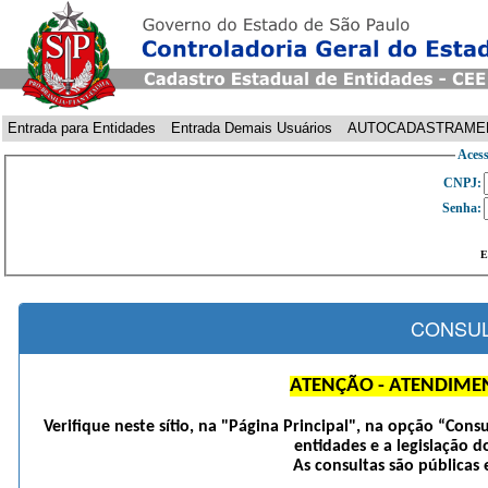
Entrada para Entidades
Entrada Demais Usuários
AUTOCADASTRAME
Acess
CNPJ:
Senha:
E
CONSUL
ATENÇÃO - ATENDIME
Verifique neste sítio, na "Página Principal", na opção “Cons
entidades e a legislação d
As consultas são públicas 