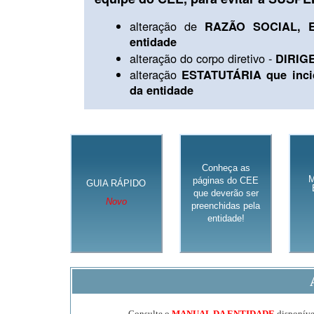
alteração de
RAZÃO SOCIAL, E
entidade
alteração do corpo diretivo -
DIRIG
alteração
ESTATUTÁRIA que inci
da entidade
Conheça as
páginas do CEE
GUIA RÁPIDO
que deverão ser
Novo
preenchidas pela
entidade!
Consulte o
MANUAL DA ENTIDADE
disponível