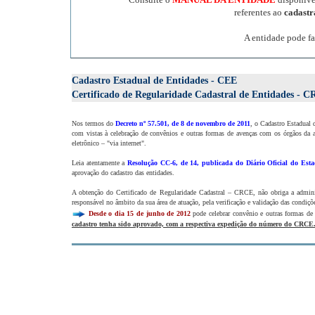
referentes ao
cadast
A entidade pode fa
Cadastro Estadual de Entidades - CEE
Certificado de Regularidade Cadastral de Entidades - 
Nos termos do
Decreto nº 57.501, de 8 de novembro de 2011
, o Cadastro Estadual 
com vistas à celebração de convênios e outras formas de avenças com os órgãos da a
eletrônico – "via internet".
Leia atentamente a
Resolução CC-6, de 14, publicada do Diário Oficial do Esta
aprovação do cadastro das entidades.
A obtenção do Certificado de Regularidade Cadastral – CRCE, não obriga a administ
responsável no âmbito da sua área de atuação, pela verificação e validação das condiçõe
Desde o dia 15 de junho de 2012
pode celebrar convênio e outras formas de
cadastro tenha sido aprovado, com a respectiva expedição do número do CRCE