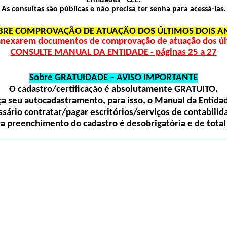
Entidades - CEE.
As consultas são públicas e não precisa ter senha para acessá-las.
BRE COMPROVAÇÃO DE ATUAÇÃO DOS ÚLTIMOS DOIS A
 anexarem documentos de comprovação de atuação dos últ
CONSULTE MANUAL DA ENTIDADE - páginas 25 a 27
Sobre GRATUIDADE – AVISO IMPORTANTE
O cadastro/certificação é absolutamente
GRATUITO
.
 seu autocadastramento, para isso, o Manual da Entidade
sário contratar/pagar escritórios/serviços de contabilida
ra preenchimento do cadastro é desobrigatória e de total