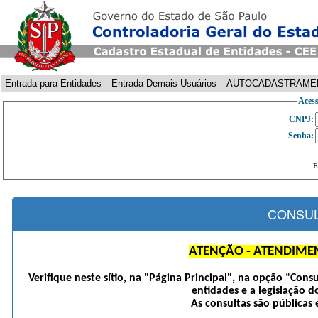
Entrada para Entidades
Entrada Demais Usuários
AUTOCADASTRAME
Acess
CNPJ:
Senha:
E
CONSUL
ATENÇÃO - ATENDIME
Verifique neste sítio, na "Página Principal", na opção “Cons
entidades e a legislação d
As consultas são públicas 