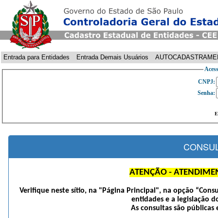
Entrada para Entidades
Entrada Demais Usuários
AUTOCADASTRAME
Acess
CNPJ:
Senha:
E
CONSUL
ATENÇÃO - ATENDIME
Verifique neste sítio, na "Página Principal", na opção “Cons
entidades e a legislação d
As consultas são públicas 