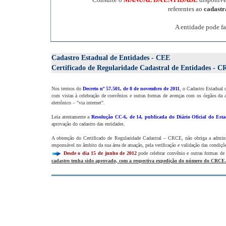
referentes ao
cadast
A entidade pode fa
Cadastro Estadual de Entidades - CEE
Certificado de Regularidade Cadastral de Entidades - 
Nos termos do
Decreto nº 57.501, de 8 de novembro de 2011
, o Cadastro Estadual 
com vistas à celebração de convênios e outras formas de avenças com os órgãos da a
eletrônico – "via internet".
Leia atentamente a
Resolução CC-6, de 14, publicada do Diário Oficial do Esta
aprovação do cadastro das entidades.
A obtenção do Certificado de Regularidade Cadastral – CRCE, não obriga a administ
responsável no âmbito da sua área de atuação, pela verificação e validação das condiçõe
Desde o dia 15 de junho de 2012
pode celebrar convênio e outras formas de
cadastro tenha sido aprovado, com a respectiva expedição do número do CRCE