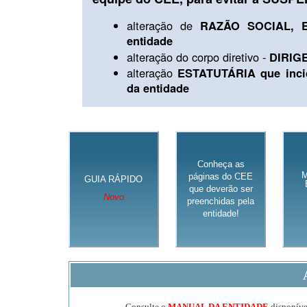
alteração de
RAZÃO SOCIAL, E
entidade
alteração do corpo diretivo -
DIRIG
alteração
ESTATUTÁRIA que inci
da entidade
Conheça as
páginas do CEE
GUIA RÁPIDO
que deverão ser
Novo
preenchidas pela
entidade!
Consulte o
MANUAL DA ENTIDADE
disponível