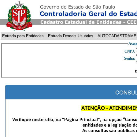
Entrada para Entidades
Entrada Demais Usuários
AUTOCADASTRAME
Acess
CNPJ:
Senha:
E
CONSUL
ATENÇÃO - ATENDIME
Verifique neste sítio, na "Página Principal", na opção “Cons
entidades e a legislação d
As consultas são públicas 