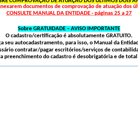
BRE COMPROVAÇÃO DE ATUAÇÃO DOS ÚLTIMOS DOIS A
 anexarem documentos de comprovação de atuação dos últ
CONSULTE MANUAL DA ENTIDADE - páginas 25 a 27
Sobre GRATUIDADE – AVISO IMPORTANTE
O cadastro/certificação é absolutamente
GRATUITO
.
 seu autocadastramento, para isso, o Manual da Entidade
sário contratar/pagar escritórios/serviços de contabilida
ra preenchimento do cadastro é desobrigatória e de total