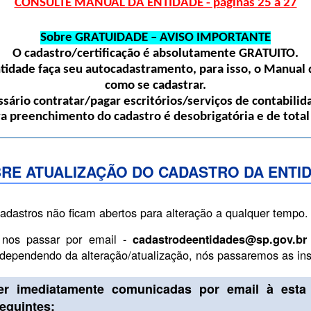
CONSULTE MANUAL DA ENTIDADE - páginas 25 a 27
Sobre GRATUIDADE – AVISO IMPORTANTE
O cadastro/certificação é absolutamente
GRATUITO
.
dade faça seu autocadastramento, para isso, o Manual d
como se cadastrar.
sário contratar/pagar escritórios/serviços de contabilida
ra preenchimento do cadastro é desobrigatória e de total
RE ATUALIZAÇÃO DO CADASTRO DA ENTI
cadastros não ficam abertos para alteração a qualquer tempo.
 nos passar por email -
cadastrodeentidades@sp.gov.br
, dependendo da alteração/atualização, nós passaremos as i
er imediatamente comunicadas por email à esta 
guintes: