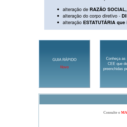
alteração de
RAZÃO SOCIAL, 
alteração do corpo diretivo -
D
alteração
ESTATUTÁRIA que in
Conheça as 
GUIA RÁPIDO
CEE que de
Novo
preenchidas pe
Consulte o
MA