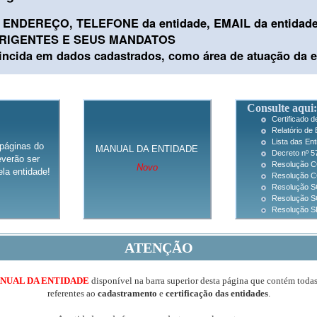
ENDEREÇO, TELEFONE da entidade, EMAIL da entidad
IRIGENTES E SEUS MANDATOS
cida em dados cadastrados, como área de atuação da e
Consulte aqui:
Certificado 
Relatório de 
Lista das En
páginas do
MANUAL DA ENTIDADE
Decreto nº 5
verão ser
Resolução C
Novo
la entidade!
Resolução CC
Resolução SG
Resolução S
Resolução SF
ATENÇÃO
NUAL DA ENTIDADE
disponível na barra superior desta página que contém toda
referentes ao
cadastramento
e
certificação das entidades
.