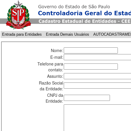
Entrada para Entidades
Entrada Demais Usuários
AUTOCADASTRAME
Nome:
E-mail:
Telefone para
contato:
Assunto:
Razão Social
da Entidade:
CNPJ da
Entidade: