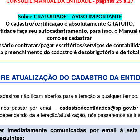
CONSULTE MANUAL DA ENTIDADE - páginas 25 a 27
Sobre GRATUIDADE – AVISO IMPORTANTE
O cadastro/certificação é absolutamente
GRATUITO
.
dade faça seu autocadastramento, para isso, o Manual d
como se cadastrar.
sário contratar/pagar escritórios/serviços de contabilida
ra preenchimento do cadastro é desobrigatória e de total
RE ATUALIZAÇÃO DO CADASTRO DA ENTI
cadastros não ficam abertos para alteração a qualquer tempo.
 nos passar por email -
cadastrodeentidades@sp.gov.br
, dependendo da alteração/atualização, nós passaremos as i
er imediatamente comunicadas por email à esta 
guintes: