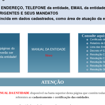
ENDEREÇO, TELEFONE da entidade, EMAIL da entidad
IRIGENTES E SEUS MANDATOS
cida em dados cadastrados, como área de atuação da e
Consulte aqui:
Certificado 
Relatório de 
Lista das En
páginas do
MANUAL DA ENTIDADE
Decreto nº 5
verão ser
Resolução C
Novo
la entidade!
Resolução CC
Resolução SG
Resolução S
Resolução SF
ATENÇÃO
NUAL DA ENTIDADE
disponível na barra superior desta página que contém toda
referentes ao
cadastramento
e
certificação das entidades
.