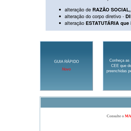
alteração de
RAZÃO SOCIAL, 
alteração do corpo diretivo -
D
alteração
ESTATUTÁRIA que in
Conheça as 
GUIA RÁPIDO
CEE que de
Novo
preenchidas pe
Consulte o
MA