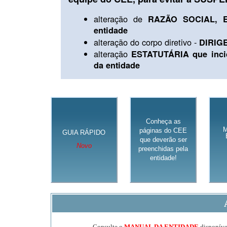
alteração de
RAZÃO SOCIAL, E
entidade
alteração do corpo diretivo -
DIRIG
alteração
ESTATUTÁRIA que inci
da entidade
Conheça as
páginas do CEE
GUIA RÁPIDO
que deverão ser
Novo
preenchidas pela
entidade!
Consulte o
MANUAL DA ENTIDADE
disponível