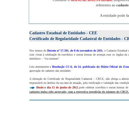
referentes ao
cadast
A entidade pode fa
Cadastro Estadual de Entidades - CEE
Certificado de Regularidade Cadastral de Entidades - 
Nos termos do
Decreto nº 57.501, de 8 de novembro de 2011
, o Cadastro Estadual 
com vistas à celebração de convênios e outras formas de avenças com os órgãos da a
eletrônico – "via internet".
Leia atentamente a
Resolução CC-6, de 14, publicada do Diário Oficial do Esta
aprovação do cadastro das entidades.
A obtenção do Certificado de Regularidade Cadastral – CRCE, não obriga a administ
responsável no âmbito da sua área de atuação, pela verificação e validação das condiçõe
Desde o dia 15 de junho de 2012
pode celebrar convênio e outras formas de
cadastro tenha sido aprovado, com a respectiva expedição do número do CRCE