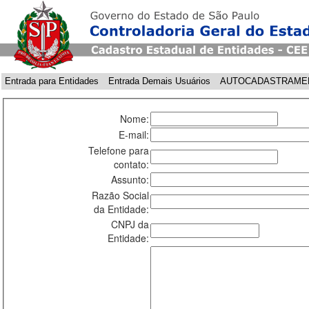
Entrada para Entidades
Entrada Demais Usuários
AUTOCADASTRAME
Nome:
E-mail:
Telefone para
contato:
Assunto:
Razão Social
da Entidade:
CNPJ da
Entidade: