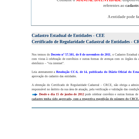
referentes ao
cadast
A entidade pode fa
Cadastro Estadual de Entidades - CEE
Certificado de Regularidade Cadastral de Entidades - 
Nos termos do
Decreto nº 57.501, de 8 de novembro de 2011
, o Cadastro Estadual 
com vistas à celebração de convênios e outras formas de avenças com os órgãos da a
eletrônico – "via internet".
Leia atentamente a
Resolução CC-6, de 14, publicada do Diário Oficial do Esta
aprovação do cadastro das entidades.
A obtenção do Certificado de Regularidade Cadastral – CRCE, não obriga a administ
responsável no âmbito da sua área de atuação, pela verificação e validação das condiçõe
Desde o dia 15 de junho de 2012
pode celebrar convênio e outras formas de
cadastro tenha sido aprovado, com a respectiva expedição do número do CRCE