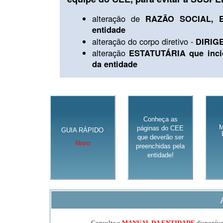
alteração de
RAZÃO SOCIAL, E
entidade
alteração do corpo diretivo -
DIRIG
alteração
ESTATUTÁRIA que inci
da entidade
Conheça as
páginas do CEE
GUIA RÁPIDO
que deverão ser
Novo
preenchidas pela
entidade!
Consulte o
MANUAL DA ENTIDADE
disponível