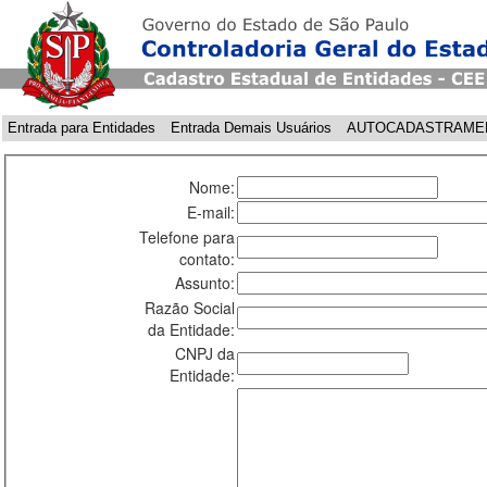
Entrada para Entidades
Entrada Demais Usuários
AUTOCADASTRAME
Nome:
E-mail:
Telefone para
contato:
Assunto:
Razão Social
da Entidade:
CNPJ da
Entidade: