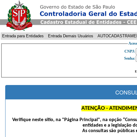
Entrada para Entidades
Entrada Demais Usuários
AUTOCADASTRAME
Acess
CNPJ:
Senha:
E
CONSUL
ATENÇÃO - ATENDIME
Verifique neste sítio, na "Página Principal", na opção “Cons
entidades e a legislação d
As consultas são públicas 