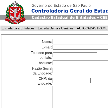
Entrada para Entidades
Entrada Demais Usuários
AUTOCADASTRAME
Nome:
E-mail:
Telefone para
contato:
Assunto:
Razão Social
da Entidade:
CNPJ da
Entidade: