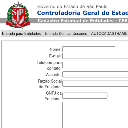
Entrada para Entidades
Entrada Demais Usuários
AUTOCADASTRAME
Nome:
E-mail:
Telefone para
contato:
Assunto:
Razão Social
da Entidade:
CNPJ da
Entidade: