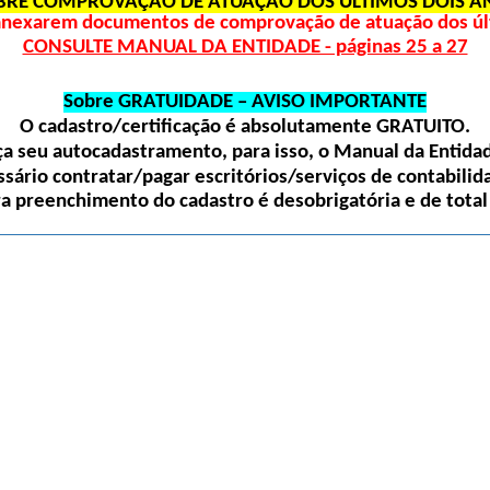
BRE COMPROVAÇÃO DE ATUAÇÃO DOS ÚLTIMOS DOIS A
 anexarem documentos de comprovação de atuação dos últ
CONSULTE MANUAL DA ENTIDADE - páginas 25 a 27
Sobre GRATUIDADE – AVISO IMPORTANTE
O cadastro/certificação é absolutamente
GRATUITO
.
 seu autocadastramento, para isso, o Manual da Entidade
sário contratar/pagar escritórios/serviços de contabilida
ra preenchimento do cadastro é desobrigatória e de total